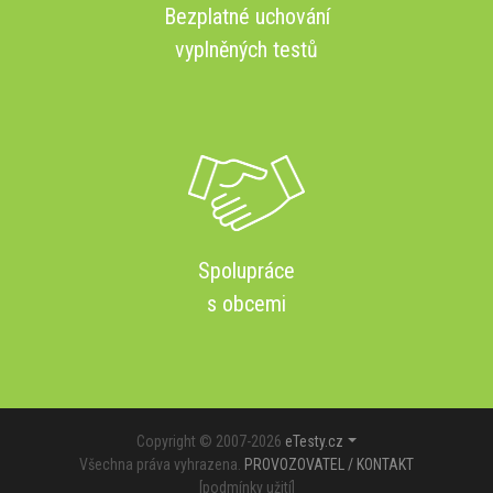
Bezplatné uchování
vyplněných testů
Spolupráce
s obcemi
Copyright © 2007-2026
eTesty.cz
Všechna práva vyhrazena.
PROVOZOVATEL / KONTAKT
[
podmínky užití
]