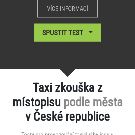
VÍCE INFORMACÍ
SPUSTIT TEST
Taxi zkouška z
místopisu
podle města
v České republice
Testy pro provozování taxislužby jsou v