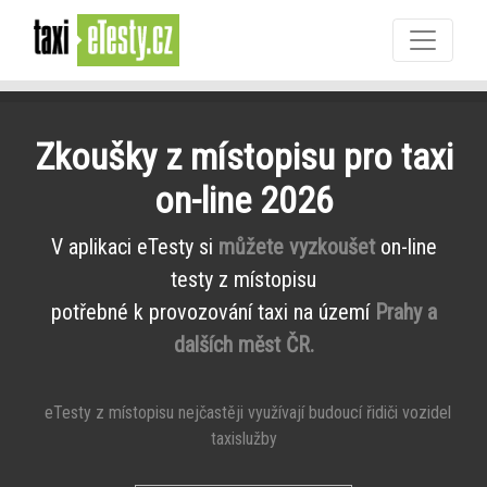
Zkoušky z místopisu pro taxi
on-line 2026
V aplikaci eTesty si
můžete vyzkoušet
on-line
testy z místopisu
potřebné k provozování taxi na území
Prahy a
dalších měst ČR.
eTesty z místopisu nejčastěji využívají budoucí řidiči vozidel
taxislužby