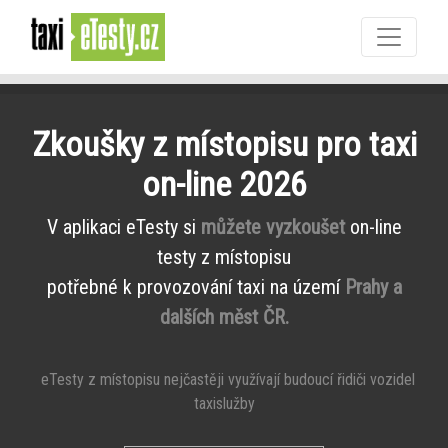
Zkoušky z místopisu pro taxi
on-line 2026
V aplikaci eTesty si
můžete vyzkoušet
on-line
testy z místopisu
potřebné k provozování taxi na území
Prahy a
dalších měst ČR.
eTesty z místopisu nejčastěji využívají budoucí řidiči vozidel
taxislužby