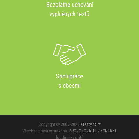
Bezplatné uchování
vyplněných testů
Spolupráce
s obcemi
Copyright © 2007-2026
eTesty.cz
Všechna práva vyhrazena.
PROVOZOVATEL / KONTAKT
[
podmínky užití
]