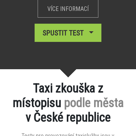
VÍCE INFORMACÍ
SPUSTIT TEST
Taxi zkouška z
místopisu
podle města
v České republice
Testy pro provozování taxislužby jsou v