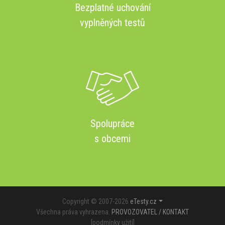
Bezplatné uchování
vyplněných testů
Spolupráce
s obcemi
Copyright © 2007-2026
eTesty.cz
Všechna práva vyhrazena.
PROVOZOVATEL / KONTAKT
[
podmínky užití
]