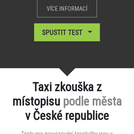
VÍCE INFORMACÍ
SPUSTIT TEST
Taxi zkouška z
místopisu
podle města
v České republice
Testy pro provozování taxislužby jsou v