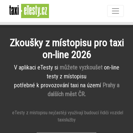
Zkoušky z místopisu pro taxi
on-line 2026
V aplikaci eTesty si
můžete vyzkoušet
on-line
testy z místopisu
potřebné k provozování taxi na území
Prahy a
dalších měst ČR.
eTesty z místopisu nejčastěji využívají budoucí řidiči vozidel
taxislužby