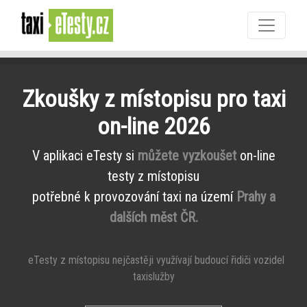
Zkoušky z místopisu pro taxi
on-line 2026
V aplikaci eTesty si
můžete vyzkoušet
on-line
testy z místopisu
potřebné k provozování taxi na území
Prahy a
dalších měst ČR.
eTesty z místopisu nejčastěji využívají budoucí řidiči vozidel
taxislužby