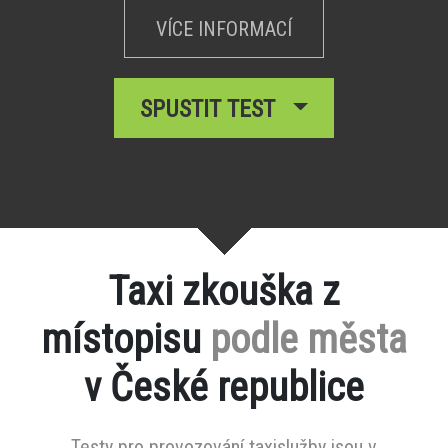
VÍCE INFORMACÍ
SPUSTIT TEST
Taxi zkouška z
místopisu
podle města
v České republice
Testy pro provozování taxislužby jsou v