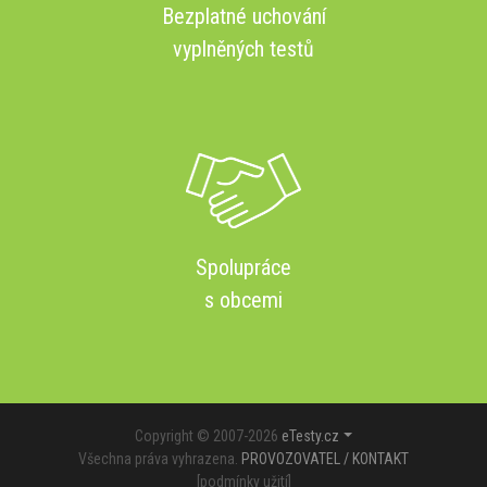
Bezplatné uchování
vyplněných testů
Spolupráce
s obcemi
Copyright © 2007-2026
eTesty.cz
Všechna práva vyhrazena.
PROVOZOVATEL / KONTAKT
[
podmínky užití
]