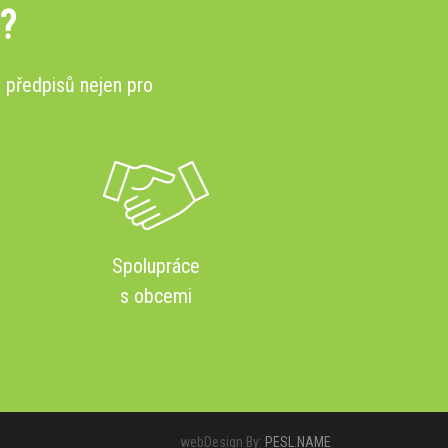
?
 předpisů nejen pro
Spolupráce
s obcemi
webDesign By:
PESL.NAME