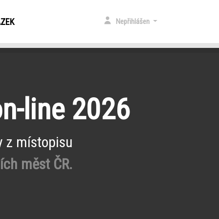
ÁZEK
Nepřihlášen
on-line 2026
y z místopisu
ších měst ČR.