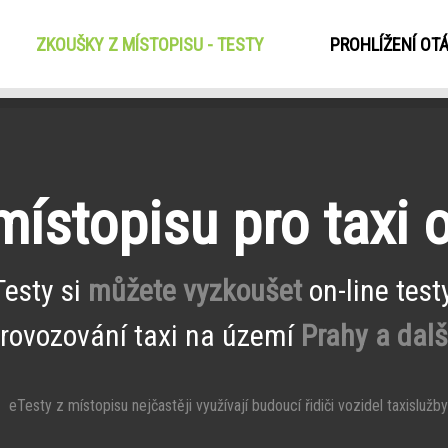
ZKOUŠKY Z MÍSTOPISU - TESTY
(CURRENT)
PROHLÍŽENÍ OT
ístopisu pro taxi 
Testy si
můžete vyzkoušet
on-line test
provozování taxi na území
Prahy a dal
eTesty z místopisu nejčastěji využívají budoucí řidiči vozidel taxislužby