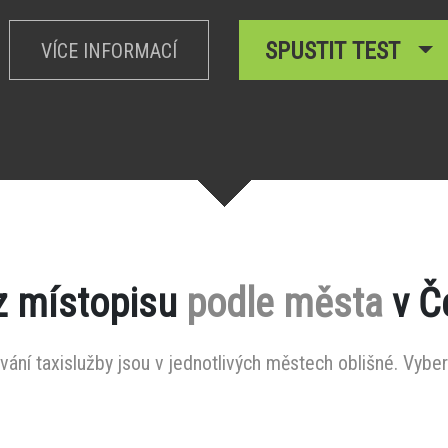
SPUSTIT TEST
VÍCE INFORMACÍ
z místopisu
podle města
v Č
ání taxislužby jsou v jednotlivých městech oblišné. Vyber