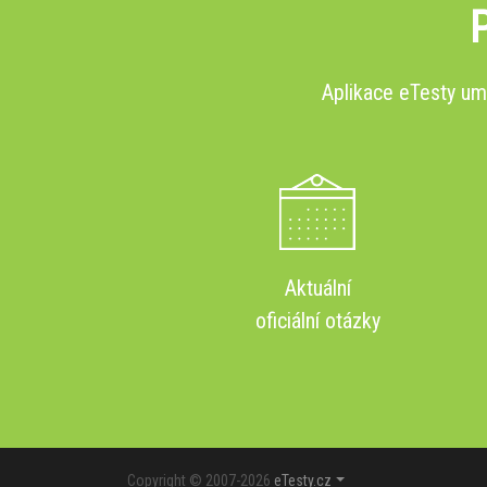
P
Aplikace eTesty u
Aktuální
oficiální otázky
Copyright © 2007-2026
eTesty.cz