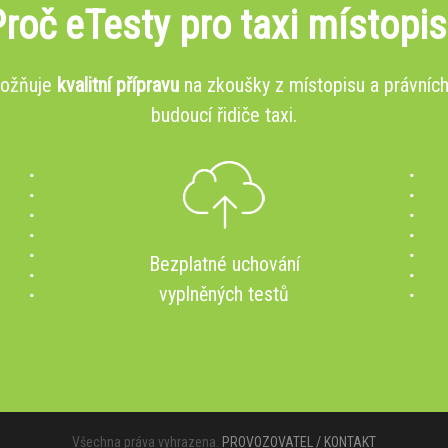
roč eTesty pro taxi místopis
možňuje
kvalitní přípravu
na zkoušky z místopisu a právních
budoucí řidiče taxi.
Bezplatné uchování
vyplněných testů
Všechna práva vyhrazena.
PROVOZOVATEL / KONTAKT