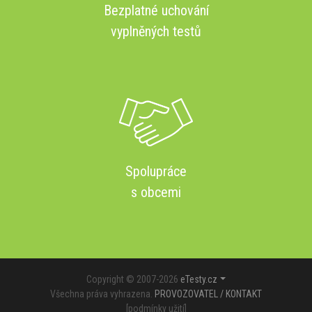
Bezplatné uchování
vyplněných testů
Spolupráce
s obcemi
Copyright © 2007-2026
eTesty.cz
Všechna práva vyhrazena.
PROVOZOVATEL / KONTAKT
[
podmínky užití
]