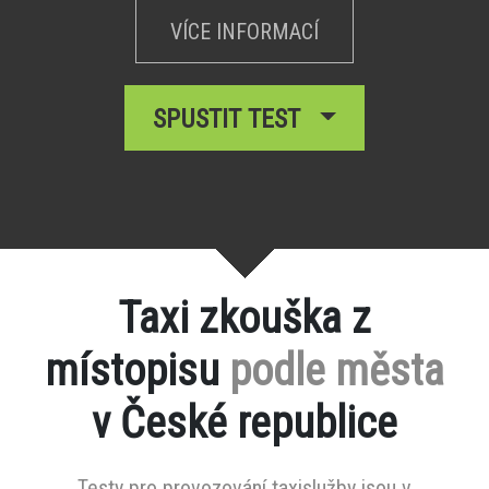
VÍCE INFORMACÍ
SPUSTIT TEST
Taxi zkouška z
místopisu
podle města
v České republice
Testy pro provozování taxislužby jsou v