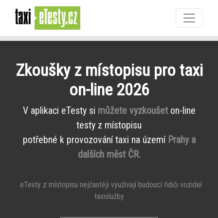
Zkoušky z místopisu pro taxi
on-line 2026
V aplikaci eTesty si
můžete vyzkoušet
on-line
testy z místopisu
potřebné k provozování taxi na území
Prahy a
dalších měst ČR.
eTesty z místopisu nejčastěji využívají budoucí řidiči vozidel
taxislužby