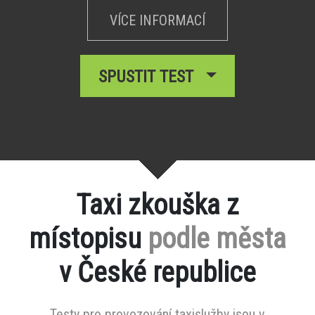
VÍCE INFORMACÍ
SPUSTIT TEST
Taxi zkouška z
místopisu
podle města
v České republice
Testy pro provozování taxislužby jsou v