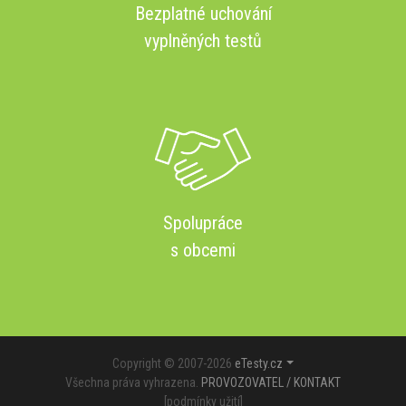
Bezplatné uchování
vyplněných testů
Spolupráce
s obcemi
Copyright © 2007-2026
eTesty.cz
Všechna práva vyhrazena.
PROVOZOVATEL / KONTAKT
[
podmínky užití
]