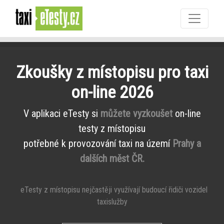
Zkoušky z místopisu pro taxi
on-line 2026
V aplikaci eTesty si
můžete vyzkoušet
on-line
testy z místopisu
potřebné k provozování taxi na území
Prahy a
dalších měst ČR.
eTesty z místopisu nejčastěji využívají budoucí řidiči vozidel
taxislužby